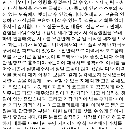
면 커피챗이 어떤 영향을 주었는지 알 수 있다: > 제 경력 자체
에 대한 불신을 스스로 극복하고, 매몰되어 있던 스스로의 자
신 없는 모습에서 벗어날 수 있었습니다. 현재의 제 모습을 인
정하고 개선점을 보완해 나갈 수 있는 첫 걸음의 기회를 열어
주셔서 감사합니다! > 질문드렸던 내용에 진심으로 고민해서
경험을 나눠주셨던 내용이, 제가 한 곳에서 직장생활을 오래
하며 편협해졌던 사고를 오랜만에 처음 일 시작할 때처럼 트이
게 하는 계기가 되었습니다! 이력서와 포트폴리오에 대해서도
구체적인 피드백이 있었다: > 전반적으로 이력서와 포트폴리
오를 차근차근 점검하듯이 피드백해주셔서 좋았습니다. 어떠
한 방향으로 흘러가야 하는지에 대해서도 명확하게 예시를 들
어주시면서 설명해주셔서 정말 도움이 많이 됐습니다! > 이력
서를 통하여 제가 어떻게 보일지 깊게 생각해보지 못하였는데
나란 사람을 어떻게 showing할 수 있는 지에 대한 고민을 해보
게 되었습니다. > 깃 레파지토리의 코드들까지 꼼꼼하게 확인
해주시고 피드백해주셨던 점이 가장 기억에 남고 세심하신 것
같아 인상 깊었습니다. 그리고 가장 기억에 남는 후기들: > 이
번 커피챗 과정에서 사이드프로젝트에 대한 어려움도 문의드
렸는데, 답답했던 부분에 대한 실마리를 찾을 수 있게 되어서
무척 좋았습니다. 다른 분들도 솔직하게 생각을 이야기하고 편
하게 대화를 나눈다면 분명 커피값의 수십, 수백배의 가치를