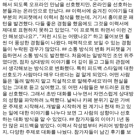
해서 되도록 오프라인 만남을 선호했지만, 온라인을 선호하는
분들과는 온라인으로 만났다. ## 이력서에 숨겨진 이야기들 대
부분의 커피챗에서 이력서 첨삭을 했는데, 거기서 흥미로운 패
턴을 발견했다. 다들 좋은 경험을 했음에도 그것을 이력서에
제대로 표현하지 못하고 있었다. "이 프로젝트 하면서 이런 건
안 해보셨나요?", "저런 시도는 어땠나요?" 하고 물어보면 훨
씬 더 풍성한 경험들이 나왔다. 매력적으로 보일 수 있는 경험
들이 누락된 경우가 많았다. ## 소통 방식의 변화 커피챗을 거
듭하면서 소통 방식도 발전했다. 처음에는 일방적인 조언 위주
였다면, 점차 상대방의 이야기를 더 깊이 듣고 그들의 관점에
서 생각해보는 방식으로 변화했다. 특히 피드백 스타일에 대한
선호도가 사람마다 매우 다르다는 걸 알게 되었다. 어떤 사람
들은 '돌려 말하지 말고 직설적으로 말해주세요'라며 현실을
있는 그대로 듣고 싶어했고, 또 어떤 사람들은 부드러운 표현
을 선호했다. 그래서 초반 대화를 나누면서 자연스럽게 상대방
의 성향을 파악하려 노력했다. 날씨나 카페 분위기 같은 가벼
운 주제로 시작해서, 개발을 시작하게 된 계기나 현재 하고 있
는 일에 대한 이야기를 나누다 보면 그 사람의 성향이나 선호
하는 대화 방식을 알 수 있었다. ## 참가자들의 이야기 1년 동
안 많은 피드백을 받았다. 이력서 작성법부터 커리어 방향성까
지, 다양한 주제로 대화를 나눴다. 참가자들이 남긴 후기를 보