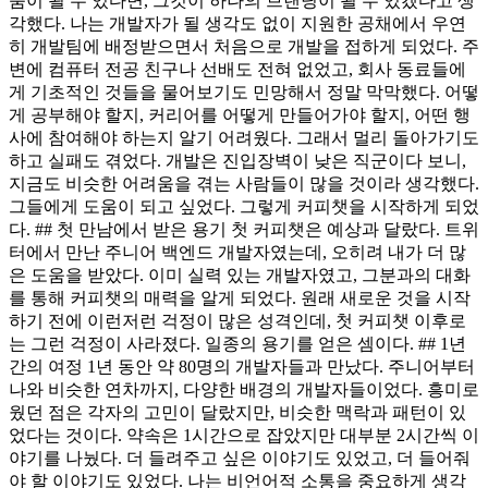
움이 될 수 있다면, 그것이 하나의 브랜딩이 될 수 있겠다고 생
각했다. 나는 개발자가 될 생각도 없이 지원한 공채에서 우연
히 개발팀에 배정받으면서 처음으로 개발을 접하게 되었다. 주
변에 컴퓨터 전공 친구나 선배도 전혀 없었고, 회사 동료들에
게 기초적인 것들을 물어보기도 민망해서 정말 막막했다. 어떻
게 공부해야 할지, 커리어를 어떻게 만들어가야 할지, 어떤 행
사에 참여해야 하는지 알기 어려웠다. 그래서 멀리 돌아가기도
하고 실패도 겪었다. 개발은 진입장벽이 낮은 직군이다 보니,
지금도 비슷한 어려움을 겪는 사람들이 많을 것이라 생각했다.
그들에게 도움이 되고 싶었다. 그렇게 커피챗을 시작하게 되었
다. ## 첫 만남에서 받은 용기 첫 커피챗은 예상과 달랐다. 트위
터에서 만난 주니어 백엔드 개발자였는데, 오히려 내가 더 많
은 도움을 받았다. 이미 실력 있는 개발자였고, 그분과의 대화
를 통해 커피챗의 매력을 알게 되었다. 원래 새로운 것을 시작
하기 전에 이런저런 걱정이 많은 성격인데, 첫 커피챗 이후로
는 그런 걱정이 사라졌다. 일종의 용기를 얻은 셈이다. ## 1년
간의 여정 1년 동안 약 80명의 개발자들과 만났다. 주니어부터
나와 비슷한 연차까지, 다양한 배경의 개발자들이었다. 흥미로
웠던 점은 각자의 고민이 달랐지만, 비슷한 맥락과 패턴이 있
었다는 것이다. 약속은 1시간으로 잡았지만 대부분 2시간씩 이
야기를 나눴다. 더 들려주고 싶은 이야기도 있었고, 더 들어줘
야 할 이야기도 있었다. 나는 비언어적 소통을 중요하게 생각