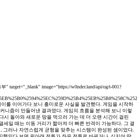
flip 1부" target="_blank" image="https://w0nder.land/api/og/t-001?
%25EB%25B0%2594%25EC%259D%25B4%25EB%25B8%258C%25
데 플레이를 이어가다 보니 흥미로운 사실을 발견했다. 게임을 시작하
메커니즘이 만들어낸 결과였다. 게임의 흐름을 분석해 보니 이렇
 다시 돌아와 새로운 땅을 먹으러 가는 데 더 오랜 시간이 걸린
열세일 때는 이동 거리가 짧아져 더 빠른 반격이 가능하다. 그 결
히, 그러나 자연스럽게 균형을 맞추는 시스템이 완성된 셈이었다.
 진행되다 보면 위아래 전투가 좌우 전투로 바뀌거나, 심지어 땅