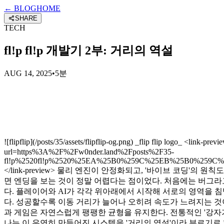
← BLOG
HOME
SHARE
TECH
fl!p fl!p 개발기 2부: 거리의 역설
AUG 14, 2025
•
5분
![flipflip](/posts/35/assets/flipflip-og.png) _flip flip logo_ <link-pr
url=https%3A%2F%2Fw0nder.land%2Fposts%2F35-
fl!p%2520fl!p%2520%25EA%25B0%259C%25EB%25B0%25
</link-preview> 물리 엔진이 안정화되고, '바이브 코
면 엔딩을 보는 것이 정말 어렵다는 점이었다. 처음에는 버그라
다. 플레이어와 AI가 각각 위아래에서 시작해 서로의 영역을 침
다. 성공할수록 이동 거리가 늘어나 오히려 속도가 느려지는 것이
과 게임은 자연스럽게 팽팽한 균형을 유지한다. 전통적인 '강자
나는 이 우연히 만들어진 시스템을 '거리의 역설'이라 부르기로 