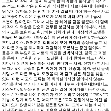
그보다 더 작다. 네 명이 식당의 한 테이블에 둘러앉아 식사하
는 정도. 아주 작은 단위지만, 식사할 때 서로 다른 테이블에 나
눠 앉지 않아도 되는 팀이다. 혼자 일할 때 가장 힘든 점은 사고
의 편중이다. 같은 관점으로만 문제를 바라보다 보니 놓치는
부분이 많아진다. 그래서 나는 한 테이블 팀을 꿈꾼다. 이 팀에
서 각자의 역할은 단순히 업무를 분담하는 것이 아니라, 서로
의 사고를 보완하고 확장하는 장치가 된다. 이상적인 모델을
떠올리면 드라마 《하우스》의 진단팀이 생각난다. 하우스와
포먼, 체이스, 캐머론이 회의실에 모여 환자의 증상을 놓고 각
자 다른 가설을 제시하며 격렬하게 토론하는 장면 말이다. 그
들은 자주 부딪히고 서로의 의견을 반박하지만, 결국 그 과정
을 통해 더 정확한 진단에 도달한다. 내가 원하는 팀도 마찬가
지다. 내 의견에 동의하는 사람, 반대하는 사람, 전혀 다른 시각
을 제시하는 사람이 함께 있어야 한다. 신중함, 직관, 공감 능력
처럼 서로 다른 특성이 모였을 때 더 깊고 넓은 해답을 찾을 수
있다. 이런 사고의 교류는 꼭 회의실에서만 일어나지 않는다.
점심을 함께 먹거나 커피를 마시며 나누는 가벼운 대화에서도
시작된다. 업무와 전혀 관련 없는 일상 이야기를 나누다가도,
어느 순간 불쑥 나온 한마디가 깊은 논의로 이어지곤 한다. "그
기능, 이렇게 바꿔보면 어때?" 혹은 "고객 입장에서는 이런 불
편이 있지 않을까?" 같은 질문들 말이다. 그래서 나는 회사에
서 제공하는 식사나 커피 비용을 단순한 복지가 아니라 사고를