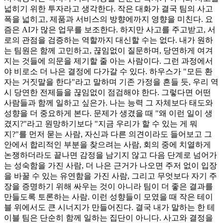
넓히기 위한 투자라고 생각한다. 작은 대화가 결국 팀의 사고
폭을 넓히고, 제품과 서비스의 방향에까지 영향을 미친다. 요
즘은 AI가 많은 업무를 보조한다. 하지만 사고를 주고받고, 서
로의 관점을 검증하는 역할까지 대신할 수는 없다. 내가 원하
는 팀원은 함께 고민하고, 끊임없이 질문하며, 당연하게 여겨
지는 것들에 의문을 제기할 줄 아는 사람이다. 그런 과정에서
야 비로소 더 나은 결정에 다가갈 수 있다. 하우스가 "모든 환
자는 거짓말을 한다"라고 말하며 기존 가정을 흔들 듯, 우리 역
시 당연한 전제들을 끊임없이 점검해야 한다. 그렇다면 어떤
사람들과 함께 일하고 싶은가. 나는 능력 그 자체보다 태도와
성향을 더 중요하게 본다. 문제가 생겼을 때 "왜 이런 일이 생
겼지?"라고 원망하기보다 "지금 우리가 할 수 있는 게 뭐
지?"를 먼저 묻는 사람, 자신과 다른 의견이라도 들어보고 그
안에서 합리적인 부분을 찾으려는 사람, 회의 중에 치열하게
논쟁하더라도 끝나면 감정을 남기지 않고 다음 단계로 넘어가
는 성숙함을 가진 사람, 더 나은 근거가 나오면 주저 없이 입장
을 바꿀 수 있는 유연함을 가진 사람, 그리고 무엇보다 자기 주
장을 증명하기 위해 싸우는 것이 아니라 팀이 더 좋은 결과를
만들도록 토론하는 사람. 이런 성향들이 모였을 때 작은 테이
블 위에서도 큰 시너지가 만들어진다. 결국 내가 말하는 한 테
이블 팀은 단순히 함께 일하는 집단이 아니다. 사고와 결정을