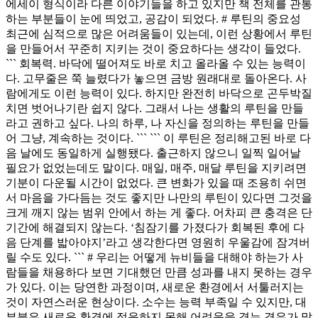
에세이 형식이라 다른 이야기들을 하고 있지만 책 전체를 관통
하는 부분들이 눈에 띄었고, 공감이 되었다. # 루틴의 중요성
최근에 심적으로 많은 어려움들이 있는데, 이런 상황에서 루틴
을 만들어서 꾸준히 지키는 것이 중요하다는 생각이 들었다.
``` 회복력. 바닥에 떨어져도 바로 치고 올라올 수 있는 능력이
다. 고무줄은 쭉 늘렸다가 놓으면 금방 원래대로 돌아온다. 사
람에게도 이런 능력이 있다. 하지만 완전히 바닥으로 곤두박질
치면 벗어나기란 쉽지 않다. 그래서 나는 생활의 루틴을 만들
라고 권하고 싶다. 나의 하루, 나 자신을 정의하는 루틴을 만들
어 그냥, 계속하는 것이다. ``` ``` 이 루틴은 정리해고된 바로 다
음 날에도 동일하게 실행됐다. 출근하지 않으니 일찍 일어날
필요가 없었는데도 말이다. 매일, 매주, 매달 루틴을 지키려면
기분이 다운될 시간이 없었다. 큰 변화가 있을 때 조용히 쉬면
서 마음을 가다듬는 것도 좋지만 나만의 루틴이 있다면 그것을
크게 깨지 않는 범위 안에서 하는 게 좋다. 어차피 큰 충격은 단
기간에 해결되지 않는다. ‘침잠기를 가졌다가 회복된 후에 다
음 단계를 밟아야지’라고 생각한다면 영원히 우울감에 잠겨버
릴 수도 있다. ``` # 우리는 어떻게 뉴비들을 대해야 하는가 사
람들을 채용하다 보면 기대했던 만큼 성과를 내지 못하는 경우
가 있다. 이는 당연한 과정이며, 새로운 환경에서 서툴러지는
것이 자연스러운 현상이다. 소수는 능력 부족일 수 있지만, 대
부분은 새로운 환경에 적응하지 못해 어려움을 겪는 경우가 많