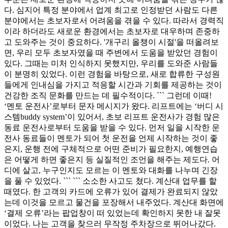
다. 심지어 특정 분야에서 업계 최고로 인정받던 사람도 다른
분야에서는 초보자로서 어려움을 겪을 수 있다. 따라서 경력직
이라 하더라도 새로운 환경에서는 초보자로 대우하며 존중하
고 도와주는 것이 중요하다. '개구리 올챙이 시절'을 떠올려보
면, 우리 모두 초보자였을 때 주변에서 도움을 받았던 경험이
있다. 그때는 미처 인식하지 못했지만, 우리를 도와준 사람들
이 분명히 있었다. 이런 경험을 바탕으로, 새로 합류한 구성원
들에게 인내심을 가지고 적응할 시간과 기회를 제공하는 것이
건강한 조직 문화를 만드는 데 필수적이다. ``` 그런데 이때!
‘멘토 운전사’로부터 문자 메시지가 왔다. 리프트에는 ‘버디 시
스템buddy system’이 있어서, 초보 리프트 운전사가 경험 많은
동료 운전사로부터 도움을 받을 수 있다. 먼저 일을 시작한 운
전사 동료들이 멘토가 되어 첫 운전을 언제 시작하는 것이 좋
은지, 운행 전에 구체적으로 어떤 준비가 필요한지, 예행연습
은 어떻게 하면 좋은지 등 실질적인 조언을 해주는 제도다. 어
디에 살고, 누구인지도 모르는 이 멘토와 대화를 나누며 긴장
을 풀 수 있었다. ``` ``` 소소한 사고도 쳤다. 계산대 업무를 할
때였다. 한 고객의 카드에 오류가 있어 결제가 완료되지 않았
는데 이것을 모르고 물건을 포장해서 내주었다. 계산대 화면에
‘결제 오류’라는 팝업창이 떠 있었는데 확인하지 못한 내 잘못
이었다. 나는 고객을 찾으러 무작정 주차장으로 뛰어나갔다.