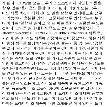
게 된다. 그야말로 모든 크루가 스포츠팀에서 다양한 역할을
할 수 있는 ‘올라운드 플레이어’가 된다. 이렇게 모든 크루가
어느 제품 섹션에 배치되어도 일을 잘할 수 있기에 교환 근무
가 가능하다. 충분한 인력과 표준화된 업무 방식 덕분에 누구
나 바라는 ‘일할 땐 일하고, 쉴 땐 쉬는 문화’가 실현될 수 있는
것이다. 그만큼 일에 대한 만족도도 높아질 수밖에 없다. ```
<twitter tweetId="1832229451033407886"></twitter> # 제품 중심
시간이 걸리더라도 제품에 집중하는 것이 중요하다. 좋은 제품
이 항상 성공을 보장하지는 않지만, 좋은 제품 없이는 성공할
수 없다. 단기적인 이익을 추구하는 것이 아니라면, 제품의 품
질과 가치에 집중하는 것이 핵심이다. 다만 이는 시간이 오래
걸리는 과정이므로, 인내심을 가지고 꾸준히 노력할 수 있는
역량이 필요하다. 장기적인 성공을 위해서는 제품의 완성도를
높이는 데 집중하면서도, 그 과정에서 발생하는 도전과 어려움
을 견딜 수 있는 끈기가 요구된다. ``` “우리는 PR을 하지 않는
다. 우리의 가장 큰 PR은 질 좋은 제품 그 자체이다 ``` ``` 가장
좋은 PR은 입소문이고, 진심으로 제품에 만족한 고객이 가족,
친구, 동료들에게 또 그들의 SNS에 소문을 낸다면 그것이 가
장 효과 있는 마케팅이고 PR이다. 트레이더 조에 대해 공부하
려고 도서 검색을 했더니 트레이더 조 일반 고객이 자기가 좋
아하는 트레이더 조 제품에 대한 소개를 쓴 책이 있어서 놀라