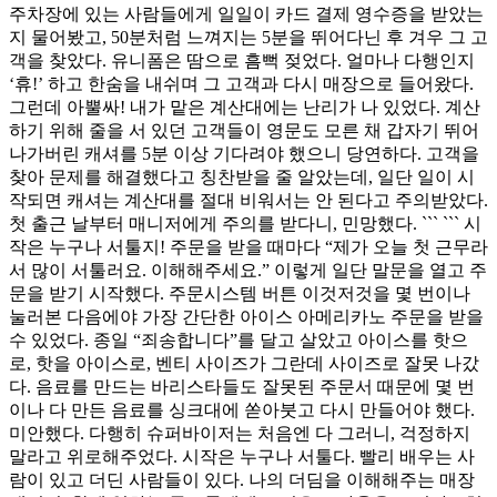
주차장에 있는 사람들에게 일일이 카드 결제 영수증을 받았는
지 물어봤고, 50분처럼 느껴지는 5분을 뛰어다닌 후 겨우 그 고
객을 찾았다. 유니폼은 땀으로 흠뻑 젖었다. 얼마나 다행인지
‘휴!’ 하고 한숨을 내쉬며 그 고객과 다시 매장으로 들어왔다.
그런데 아뿔싸! 내가 맡은 계산대에는 난리가 나 있었다. 계산
하기 위해 줄을 서 있던 고객들이 영문도 모른 채 갑자기 뛰어
나가버린 캐셔를 5분 이상 기다려야 했으니 당연하다. 고객을
찾아 문제를 해결했다고 칭찬받을 줄 알았는데, 일단 일이 시
작되면 캐셔는 계산대를 절대 비워서는 안 된다고 주의받았다.
첫 출근 날부터 매니저에게 주의를 받다니, 민망했다. ``` ``` 시
작은 누구나 서툴지! 주문을 받을 때마다 “제가 오늘 첫 근무라
서 많이 서툴러요. 이해해주세요.” 이렇게 일단 말문을 열고 주
문을 받기 시작했다. 주문시스템 버튼 이것저것을 몇 번이나
눌러본 다음에야 가장 간단한 아이스 아메리카노 주문을 받을
수 있었다. 종일 “죄송합니다”를 달고 살았고 아이스를 핫으
로, 핫을 아이스로, 벤티 사이즈가 그란데 사이즈로 잘못 나갔
다. 음료를 만드는 바리스타들도 잘못된 주문서 때문에 몇 번
이나 다 만든 음료를 싱크대에 쏟아붓고 다시 만들어야 했다.
미안했다. 다행히 슈퍼바이저는 처음엔 다 그러니, 걱정하지
말라고 위로해주었다. 시작은 누구나 서툴다. 빨리 배우는 사
람이 있고 더딘 사람들이 있다. 나의 더딤을 이해해주는 매장