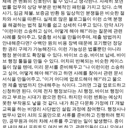
체에 큰 변화의 신호탄이 될 수 있다고 생각한다. 자세히 보면
법률 업무의 상당 부분은 반복적인 패턴을 가지고 있다. 소액
사기, 임금 체불, 보증금 반환 등 일상적인 분쟁들은 비슷한 절
차와 서식을 따른다. 실제로 많은 블로그들이 이런 소액 분쟁
을 해결하는 법적 절차를 쉽고 상세히 다루고 있다. 만약 AI가
"이런이런 소송하고 싶어, 어떻게 해야 해?"라는 질문에 관련
사례를 찾아주고, 맞춤형 서식을 만들어주며, 제출 방법까지
안내해준다면? 수백만 원의 비용 장벽 때문에 포기했던 정당
한 권리 구제가 가능해진다. 이런 가능성은 법률뿐만 아니라
행정 분야로도 확장될 수 있다. 바이브 소송, 바이브 납세, 바이
브 행정 툴들을 만들 수 있다. 어차피 반복되는 비슷한 케이스
들이 많을 텐데, 미리 문서를 준비해두고 "나 이런이런 소송하
고 싶어, 어떻게 해야 해?"라고 하면 사례를 찾아서 관련 문서
서식을 만들어주고, "이거 어디에 업로드해야 해?"라고 물으
면 제출 방법까지 안내해주는 식이다. 그러면 그걸 업로드하고
신청하면 된다. 이제 전자 행정보다는 AI 행정, 바이브 행정이
라고 부르는 시대가 왔으면 한다. 하지만 이런 변화는 예상치
못한 부작용도 낳을 것 같다. 내가 최근 다문화 가정에 IT 개발
교육을 하는 비영리 사단법인 설립 과정에 참여했다. 행정사나
법무사 없이 AI의 도움만으로 서류를 준비하고 진행하려 했지
만, 공무원과 여러 차례 서류를 주고받는 일이 발생했다. 종이
로 내야 해서 프린트도 여러 번 하고, 관련인들이 다시 모여서