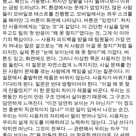
했고, 확인도 가능했다. 하지만 상황을 다시 들여다보니 이유
는 금방 드러났다. PC 환경에서는 문제가 없었지만, 많은 사람
들이 모바일로 테스트를 진행했고, 모바일에서는 좌우 스크롤
을 해야만 그 버튼이 화면에 나타났다. 버튼은 "있었다". 하지
만 사용자에게는 "없는 것"과 같았다. 이 간단한 사실을 앞에
두고도 팀의 첫 반응이 "왜 못 찾지?"였다는 것, 그게 이 이야
기의 핵심이다. --- 사용자 피드백을 받을 때 팀원들이 가장 먼
저 꺼내는 말은 겉으로는 "왜 저 사람은 이걸 못 찾지?"처럼 들
리지만, 실제 톤은 "눈에 보이는데 왜 못 찾아?"에 가깝다. 버
튼도 있고, 화면에도 뜬다. 그러니 이상한 쪽은 사용자인 것처
럼 들린다. 이 질문은 자연스럽게 느껴지지만, 사실 문제를 만
든 사람이 문제를 겪는 사람에게 책임을 넘기는 질문이다. 이
질문에서 출발하면 제품은 바뀌지 않는다. 사용자가 바뀌기를
기다리게 된다. 질문은 반대 방향이어야 한다. "이걸 왜 못 찾
게 만들었지?" 이 한 문장의 차이가 제품을 바꾼다. 우리는 오
랫동안 자신이 만든 구조 안에서 살아왔기 때문에, 그 구조가
당연하게 느껴진다. "이건 당연히 보이는 거 아닌가?" "이 정도
면 충분히 직관적이지 않나?" 이런 말이 입에서 나오는 순간,
우리는 이미 사용자의 자리에서 멀리 벗어나 있다. 사용자는
우리의 설계 의도를 이해하려고 노력하지 않는다. 그냥 쓰다가
막히면 떠난다. 그것이 전부다. --- 관련해서 우리는 자꾸 "더
좋아 보이는 것"을 만들려 한다. 더 깔끔한 레이아웃, 더 세련