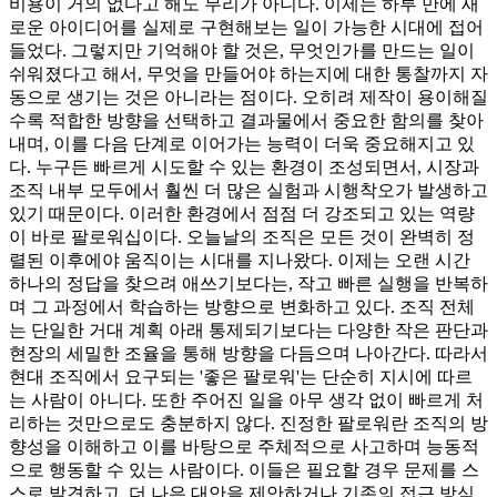
비용이 거의 없다고 해도 무리가 아니다. 이제는 하루 만에 새
로운 아이디어를 실제로 구현해보는 일이 가능한 시대에 접어
들었다. 그렇지만 기억해야 할 것은, 무엇인가를 만드는 일이
쉬워졌다고 해서, 무엇을 만들어야 하는지에 대한 통찰까지 자
동으로 생기는 것은 아니라는 점이다. 오히려 제작이 용이해질
수록 적합한 방향을 선택하고 결과물에서 중요한 함의를 찾아
내며, 이를 다음 단계로 이어가는 능력이 더욱 중요해지고 있
다. 누구든 빠르게 시도할 수 있는 환경이 조성되면서, 시장과
조직 내부 모두에서 훨씬 더 많은 실험과 시행착오가 발생하고
있기 때문이다. 이러한 환경에서 점점 더 강조되고 있는 역량
이 바로 팔로워십이다. 오늘날의 조직은 모든 것이 완벽히 정
렬된 이후에야 움직이는 시대를 지나왔다. 이제는 오랜 시간
하나의 정답을 찾으려 애쓰기보다는, 작고 빠른 실행을 반복하
며 그 과정에서 학습하는 방향으로 변화하고 있다. 조직 전체
는 단일한 거대 계획 아래 통제되기보다는 다양한 작은 판단과
현장의 세밀한 조율을 통해 방향을 다듬으며 나아간다. 따라서
현대 조직에서 요구되는 '좋은 팔로워'는 단순히 지시에 따르
는 사람이 아니다. 또한 주어진 일을 아무 생각 없이 빠르게 처
리하는 것만으로도 충분하지 않다. 진정한 팔로워란 조직의 방
향성을 이해하고 이를 바탕으로 주체적으로 사고하며 능동적
으로 행동할 수 있는 사람이다. 이들은 필요할 경우 문제를 스
스로 발견하고, 더 나은 대안을 제안하거나 기존의 접근 방식