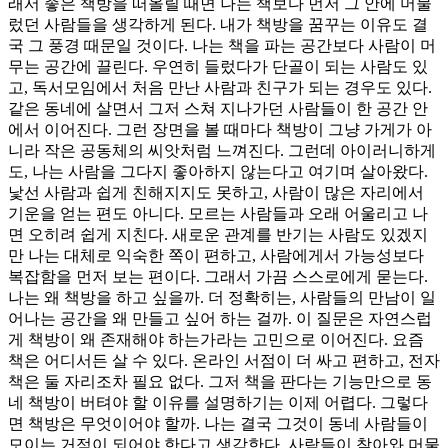
래서 좋은 책방을 떠올릴 때면 나는 책보다 먼저 그 안에 머물
렀던 사람들을 생각하게 된다. 내가 책방을 꿈꾸는 이유도 결
국 그 풍경 때문일 것이다. 나는 책을 파는 공간보다 사람이 머
무는 공간에 끌린다. 우연히 들렀다가 단골이 되는 사람도 있
고, 독서모임에서 처음 만난 사람과 친구가 되는 경우도 있다.
같은 동네에 살면서 그저 스쳐 지나가던 사람들이 한 공간 안
에서 이어진다. 그런 장면을 볼 때마다 책방이 그냥 가게가 아
니라 작은 공동체의 씨앗처럼 느껴진다. 그런데 아이러니하게
도, 나는 사람을 그다지 좋아하지 않는다고 여기며 살아왔다.
낯선 사람과 쉽게 친해지지도 못하고, 사람이 많은 자리에서
기운을 얻는 편도 아니다. 모르는 사람들과 오래 어울리고 나
면 오히려 쉽게 지친다. 새로운 관계를 반기는 사람도 있겠지
만 나는 대체로 익숙한 쪽이 편하고, 사람에게서 가능성보다
복잡함을 먼저 보는 편이다. 그래서 가끔 스스로에게 묻는다.
나는 왜 책방을 하고 싶을까. 더 정확히는, 사람들의 만남이 일
어나는 공간을 왜 만들고 싶어 하는 걸까. 이 질문은 자연스럽
게 책방이 왜 존재해야 하는가라는 고민으로 이어진다. 요즘
책은 어디서든 살 수 있다. 온라인 서점이 더 싸고 편하고, 전자
책은 둘 자리조차 필요 없다. 그저 책을 판다는 기능만으로 동
네 책방이 버텨야 할 이유를 설명하기는 이제 어렵다. 그렇다
면 책방은 무엇이어야 할까. 나는 결국 그것이 동네 사람들이
모이는 거점이 되어야 한다고 생각한다. 사람들이 찾아와 머물